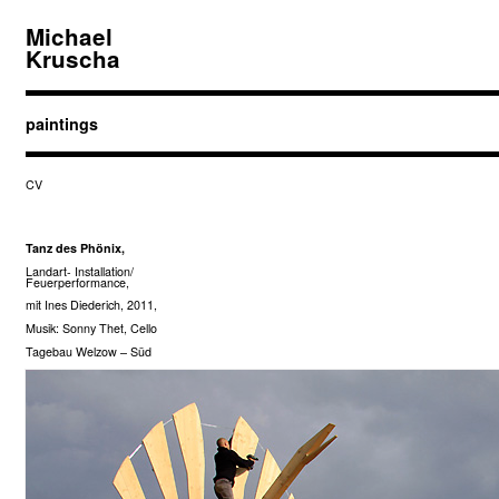
Michael
Kruscha
paintings
CV
Tanz des Phönix,
Landart- Installation/
Feuerperformance,
mit Ines Diederich, 2011,
Musik: Sonny Thet, Cello
Tagebau Welzow – Süd