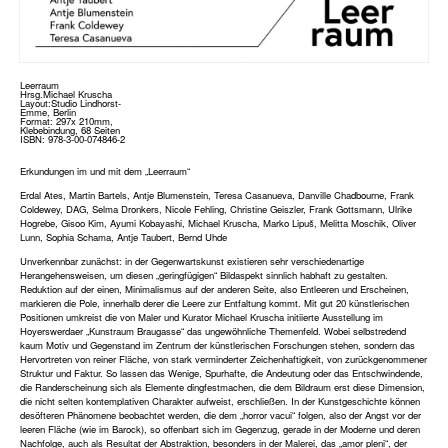
Leerraum
Hrsg.Michael Kruscha
Layout:Studio Lindhorst-
Emme, Berlin
Format: 297x 210mm,
Klebebindung, 68 Seiten
ISBN: 978-3-00-074846-2
Erkundungen im und mit dem „Leerraum“
Erdal Ates, Martin Bartels, Antje Blumenstein, Teresa Casanueva, Danville Chadbourne, Frank
Coldewey, DAG, Selma Dronkers, Nicole Fehling, Christine Geiszler, Frank Gottsmann, Ulrike
Hogrebe, Gisoo Kim, Ayumi Kobayashi, Michael Kruscha, Marko Lipuš, Melitta Moschik, Oliver
Lunn, Sophia Schama, Antje Taubert, Bernd Uhde
Unverkennbar zunächst: in der Gegenwartskunst existieren sehr verschiedenartige
Herangehensweisen, um diesen „geringfügigen“ Bildaspekt sinnlich habhaft zu gestalten.
Reduktion auf der einen, Minimalismus auf der anderen Seite, also Entleeren und Erscheinen,
markieren die Pole, innerhalb derer die Leere zur Entfaltung kommt. Mit gut 20 künstlerischen
Positionen umkreist die von Maler und Kurator Michael Kruscha initiierte Ausstellung im
Hoyerswerdaer „Kunstraum Braugasse“ das ungewöhnliche Themenfeld. Wobei selbstredend
kaum Motiv und Gegenstand im Zentrum der künstlerischen Forschungen stehen, sondern das
Hervortreten von reiner Fläche, von stark verminderter Zeichenhaftigkeit, von zurückgenommener
Struktur und Faktur. So lassen das Wenige, Spurhafte, die Andeutung oder das Entschwindende,
die Randerscheinung sich als Elemente dingfestmachen, die dem Bildraum erst diese Dimension,
die nicht selten kontemplativen Charakter aufweist, erschließen. In der Kunstgeschichte können
desöfteren Phänomene beobachtet werden, die dem „horror vacui“ folgen, also der Angst vor der
leeren Fläche (wie im Barock), so offenbart sich im Gegenzug, gerade in der Moderne und deren
Nachfolge, auch als Resultat der Abstraktion, besonders in der Malerei, das „amor pleni“, der