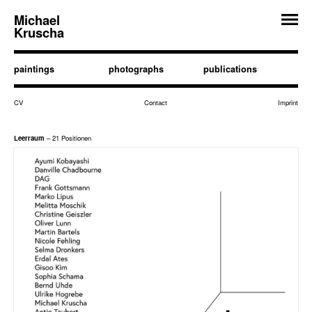
Michael
Kruscha
paintings
photographs
publications
CV
Contact
Imprint
Leerraum
– 21 Positionen