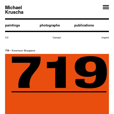
Michael
Kruscha
paintings
photographs
publications
CV
Contact
Imprint
719
– Kunstraum Braugasse