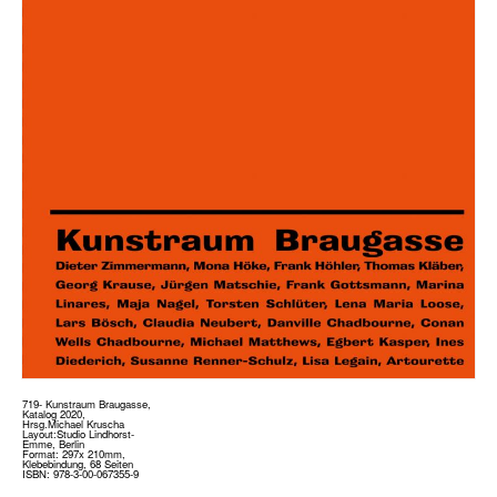
719- Kunstraum Braugasse,
Katalog 2020,
Hrsg.Michael Kruscha
Layout:Studio Lindhorst-
Emme, Berlin
Format: 297x 210mm,
Klebebindung, 68 Seiten
ISBN: 978-3-00-067355-9