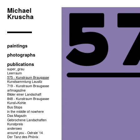
Michael
Kruscha
paintings
photographs
publications
super_grau
Leerraum
575 - Kunstraum Braugasse
Kunstsammlung Lausitz
719 - Kunstraum Braugasse
artmagazine
Bilder einer Landschaft
848 - Kunstraum Braugasse
Kunst+Kohle
Bus Stops
in the middle of nowhere
Das Magazin
Gebrochene Landschaften
Kunstpreis
anderswo
around you - Ostrale`14
Der Tanz des Phönix