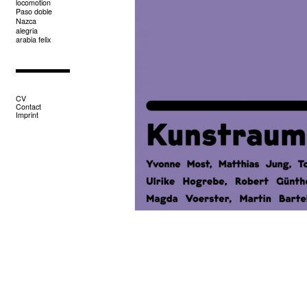
locomotion
Paso doble
Nazca
alegria
arabia felix
CV
Contact
Imprint