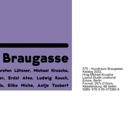
575 – Kunstraum Braugasse,
Katalog 2022,
Hrsg.Michael Kruscha
Layout:Studio Lindhorst-
Emme, Berlin
Format: 297x 210mm,
Klebebindung, 68 Seiten
ISBN: 978-3-00-073382-6